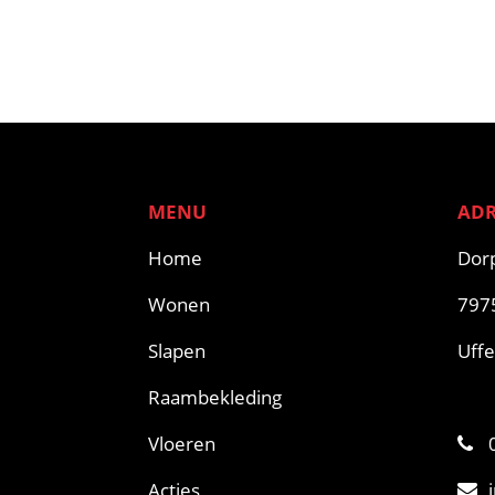
MENU
ADR
Home
Dorp
Wonen
797
Slapen
Uffe
Raambekleding
Vloeren
0
Acties