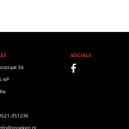
ES
SOCIALS
sstraat 34
5 AP
lte
521-351236
info@snoeken.nl