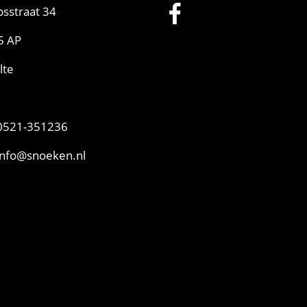
sstraat 34
5 AP
lte
521-351236
info@snoeken.nl