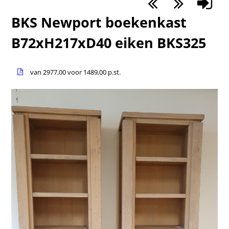
BKS Newport boekenkast
B72xH217xD40 eiken BKS325
van 2977,00 voor 1489,00 p.st.